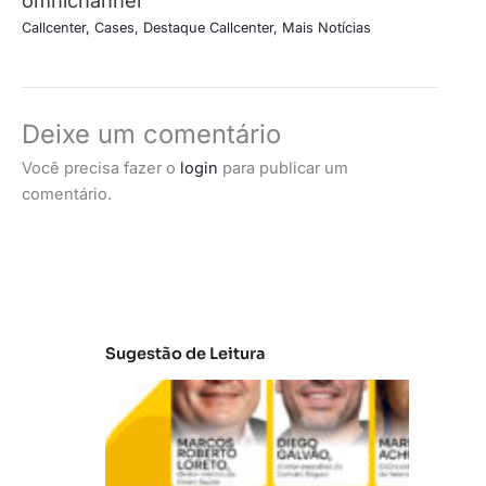
omnichannel
Callcenter
,
Cases
,
Destaque Callcenter
,
Mais Notícias
Deixe um comentário
Você precisa fazer o
login
para publicar um
comentário.
Sugestão de Leitura
A
t
u