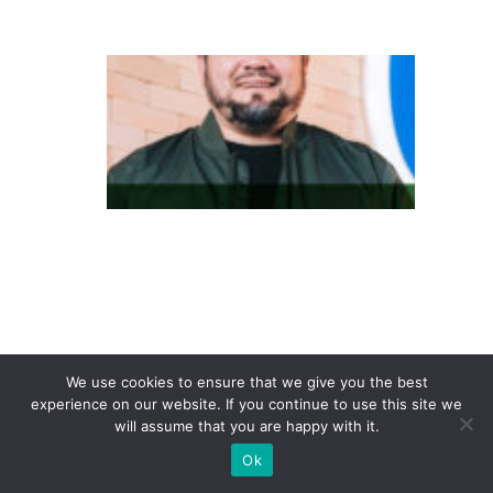
n
D
o
in
te
re
s
s
e
à
c
o
We use cookies to ensure that we give you the best
experience on our website. If you continue to use this site we
n
will assume that you are happy with it.
v
Ok
er