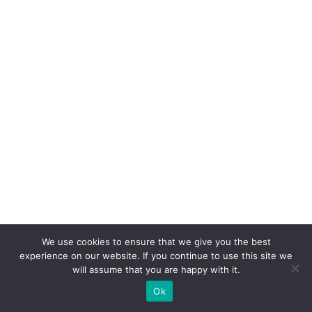
c
a
já
r
e
gi
st
ra
m
r
e
d
u
We use cookies to ensure that we give you the best
ç
experience on our website. If you continue to use this site we
will assume that you are happy with it.
ã
Ok
o