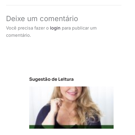
Deixe um comentário
Você precisa fazer o
login
para publicar um
comentário.
Sugestão de Leitura
C
la
s
s
e
s