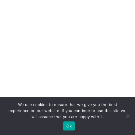
s
A
p
p
n
o
v
ar
ej
o
di
gi
We use cookies to ensure that we give you the best
ta
experience on our website. If you continue to use this site we
will assume that you are happy with it.
l
Ok
F