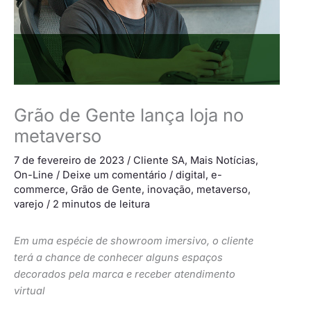
Grão de Gente lança loja no
metaverso
7 de fevereiro de 2023
/
Cliente SA
,
Mais Notícias
,
On-Line
/
Deixe um comentário
/
digital
,
e-
commerce
,
Grão de Gente
,
inovação
,
metaverso
,
varejo
/
2 minutos de leitura
Em uma espécie de showroom imersivo, o cliente
terá a chance de conhecer alguns espaços
decorados pela marca e receber atendimento
virtual