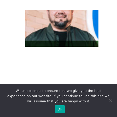
n
D
o
in
te
re
s
s
e
à
c
o
We use cookies to ensure that we give you the best
n
experience on our website. If you continue to use this site we
will assume that you are happy with it.
v
er
Ok
s