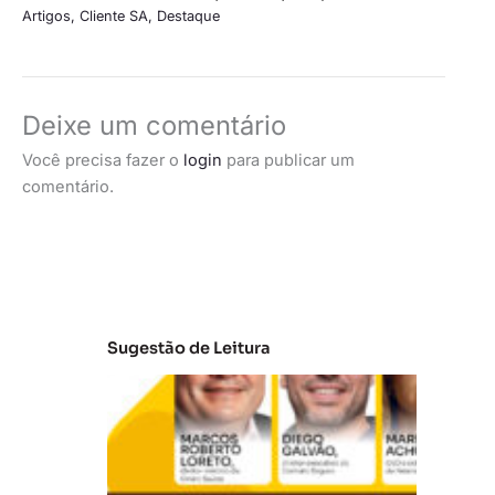
Artigos
,
Cliente SA
,
Destaque
Deixe um comentário
Você precisa fazer o
login
para publicar um
comentário.
Sugestão de Leitura
A
t
u
al