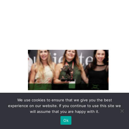
m
il
h
a
s
T
e
m
p
o
c
We use cookies to ensure that we give you the best
o
experience on our website. If you continue to use this site we
n
will assume that you are happy with it.
q
Ok
ui