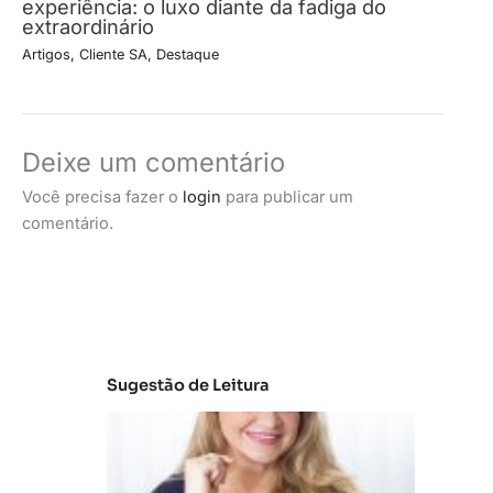
experiência: o luxo diante da fadiga do
extraordinário
Artigos
,
Cliente SA
,
Destaque
Deixe um comentário
Você precisa fazer o
login
para publicar um
comentário.
Sugestão de Leitura
C
la
s