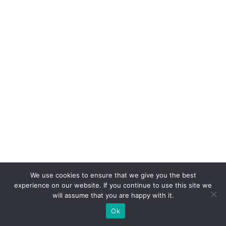
ra
ç
ã
o
é
a
q
u
e
o
cl
ie
n
We use cookies to ensure that we give you the best
experience on our website. If you continue to use this site we
t
will assume that you are happy with it.
e
Ok
n