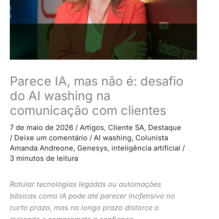
Parece IA, mas não é: desafio
do AI washing na
comunicação com clientes
7 de maio de 2026
/
Artigos
,
Cliente SA
,
Destaque
/
Deixe um comentário
/
AI washing
,
Colunista
Amanda Andreone
,
Genesys
,
inteligência artificial
/
3 minutos de leitura
Rotular tecnologias legadas ou automações
básicas como IA pode até parecer inofensivo no
curto prazo, mas no longo prazo distorce o