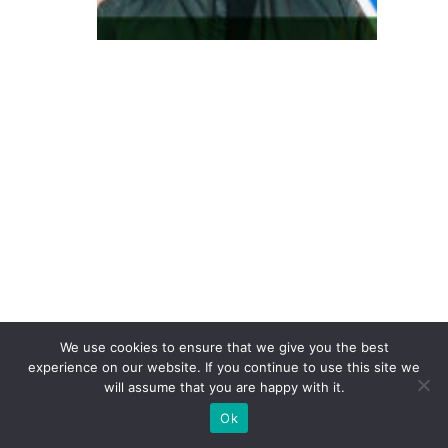
re
s
s
e
à
c
o
n
v
er
s
ã
We use cookies to ensure that we give you the best
o:
experience on our website. If you continue to use this site we
will assume that you are happy with it.
o
p
Ok
a