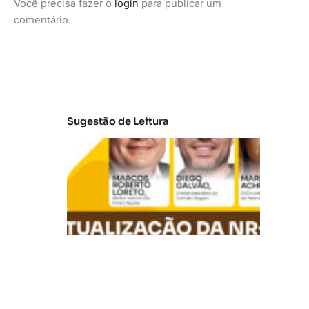
Você precisa fazer o
login
para publicar um
comentário.
Sugestão de Leitura
A
t
u
al
iz
a
ç
ã
o