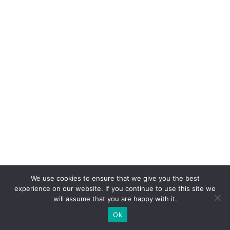
c
a
s
e
p
ar
a
V
ol
k
s
w
a
We use cookies to ensure that we give you the best
experience on our website. If you continue to use this site we
g
will assume that you are happy with it.
e
Ok
n