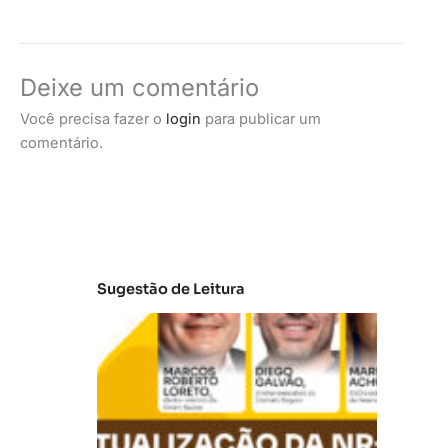
Deixe um comentário
Você precisa fazer o
login
para publicar um
comentário.
Sugestão de Leitura
A
t
u
al
iz