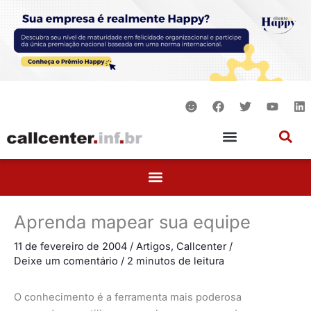
Ir
para
o
conteúdo
S
F
T
Y
L
m
a
w
o
i
i
c
i
u
n
l
e
t
t
k
e
b
t
u
e
o
e
b
d
o
r
e
i
k
n
Aprenda mapear sua equipe
11 de fevereiro de 2004
/
Artigos
,
Callcenter
/
Deixe um comentário
/
2 minutos de leitura
O conhecimento é a ferramenta mais poderosa