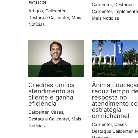
educa
Callcenter
,
Destaque
Artigos
,
Callcenter
,
Callcenter
,
Implement
Destaque Callcenter
,
Mais
Mais Notícias
Notícias
Creditas unifica
Ânima Educaçã
atendimento ao
reduz tempo d
cliente e ganha
resposta no
eficiência
atendimento c
estratégia
Callcenter
,
Cases
,
omnichannel
Destaque Callcenter
,
Mais
Callcenter
,
Cases
,
Notícias
Destaque Callcenter
,
M
Notícias