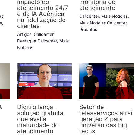
impacto do
monitoria do
atendimento 24/7
atendimento
e da IA Agêntica
as
,
Callcenter
,
Mais Notícias
,
na fidelização de
er
,
Mais Notícias Callcenter
,
clientes
Produtos
Artigos
,
Callcenter
,
Destaque Callcenter
,
Mais
Notícias
A
Dígitro lança
Setor de
solução gratuita
telesserviços atrai
e
que avalia
geração Z para
maturidade do
universo das big
atendimento
techs