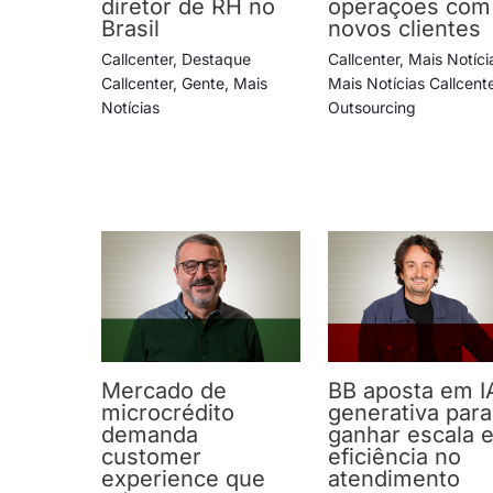
diretor de RH no
operações com
Brasil
novos clientes
Callcenter
,
Destaque
Callcenter
,
Mais Notíci
Callcenter
,
Gente
,
Mais
Mais Notícias Callcent
Notícias
Outsourcing
Mercado de
BB aposta em I
microcrédito
generativa para
demanda
ganhar escala 
customer
eficiência no
experience que
atendimento