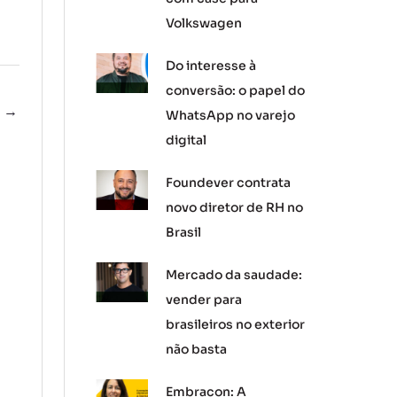
Volkswagen
Do interesse à
conversão: o papel do
e
→
WhatsApp no varejo
digital
Foundever contrata
novo diretor de RH no
Brasil
Mercado da saudade:
vender para
brasileiros no exterior
não basta
Embracon: A