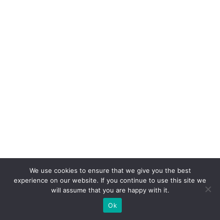
v
er
s
ã
o:
o
p
a
p
el
d
o
We use cookies to ensure that we give you the best
W
experience on our website. If you continue to use this site we
will assume that you are happy with it.
h
at
Ok
s