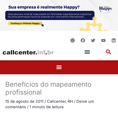
Ir
para
o
conteúdo
S
F
T
Y
L
m
a
w
o
i
i
c
i
u
n
l
e
t
t
k
e
b
t
u
e
o
e
b
d
o
r
e
i
k
n
Benefícios do mapeamento
profissional
15 de agosto de 2011
/
Callcenter
,
RH
/
Deixe um
comentário
/
1 minuto de leitura