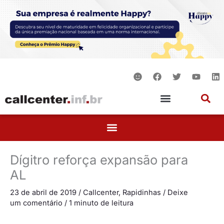
Ir
para
o
conteúdo
S
F
T
Y
L
m
a
w
o
i
i
c
i
u
n
l
e
t
t
k
e
b
t
u
e
o
e
b
d
o
r
e
i
k
n
Dígitro reforça expansão para
AL
23 de abril de 2019
/
Callcenter
,
Rapidinhas
/
Deixe
um comentário
/
1 minuto de leitura