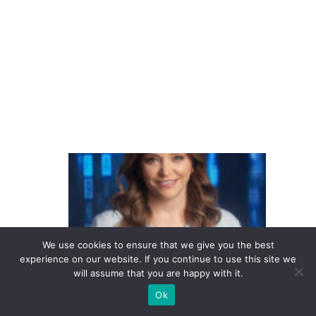
m
p
o
r
q
u
ê
C
la
s
s
e
We use cookies to ensure that we give you the best
experience on our website. If you continue to use this site we
s
will assume that you are happy with it.
B
Ok
e