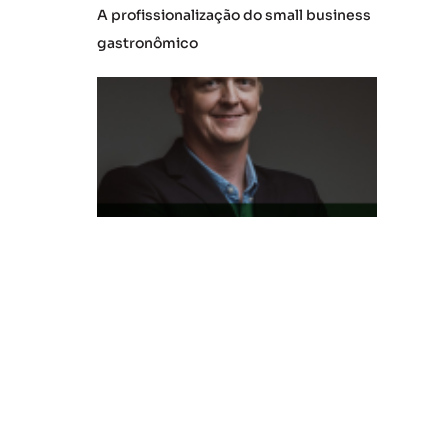
A profissionalização do small business
gastronômico
L
at
a
m
P
a
s
s
e
S
h
o
p