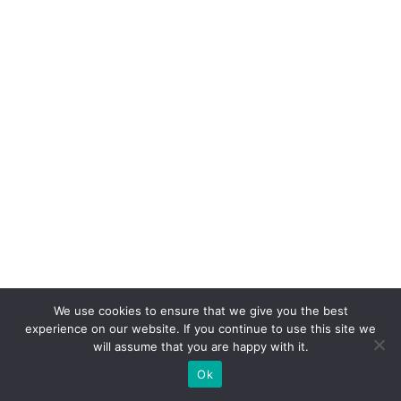
ã
o
d
e
c
u
st
o
s
e
a
v
We use cookies to ensure that we give you the best
a
experience on our website. If you continue to use this site we
n
will assume that you are happy with it.
ç
Ok
o