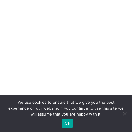
o
e
m
m
a
s
s
a
n
o
m
e
We use cookies to ensure that we give you the best
r
experience on our website. If you continue to use this site we
c
will assume that you are happy with it.
a
Ok
d