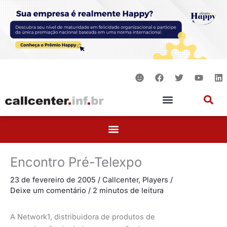
Ir
para
o
conteúdo
S
F
T
Y
L
m
a
w
o
i
i
c
i
u
n
l
e
t
t
k
e
b
t
u
e
o
e
b
d
o
r
e
i
k
n
Encontro Pré-Telexpo
23 de fevereiro de 2005
/
Callcenter
,
Players
/
Deixe um comentário
/
2 minutos de leitura
A Network1, distribuidora de produtos de