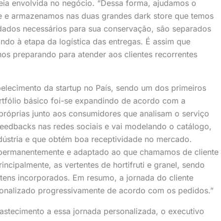
eia envolvida no negócio. “Dessa forma, ajudamos o
e e armazenamos nas duas grandes dark store que temos
dados necessários para sua conservação, são separados
o à etapa da logística das entregas. É assim que
nos preparando para atender aos clientes recorrentes
elecimento da startup no País, sendo um dos primeiros
rtfólio básico foi-se expandindo de acordo com a
próprias junto aos consumidores que analisam o serviço
feedbacks nas redes sociais e vai modelando o catálogo,
indústria e que obtém boa receptividade no mercado.
o permanentemente e adaptado ao que chamamos de cliente
incipalmente, as vertentes de hortifruti e granel, sendo
itens incorporados. Em resumo, a jornada do cliente
onalizado progressivamente de acordo com os pedidos.”
bastecimento a essa jornada personalizada, o executivo