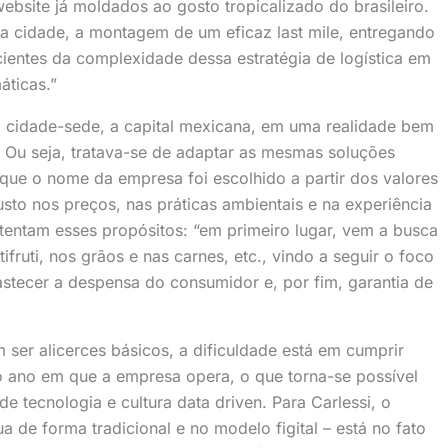
ebsite já moldados ao gosto tropicalizado do brasileiro.
 na cidade, a montagem de um eficaz last mile, entregando
cientes da complexidade dessa estratégia de logística em
áticas.”
 na cidade-sede, a capital mexicana, em uma realidade bem
 Ou seja, tratava-se de adaptar as mesmas soluções
 que o nome da empresa foi escolhido a partir dos valores
sto nos preços, nas práticas ambientais e na experiência
stentam esses propósitos: “em primeiro lugar, vem a busca
tifruti, nos grãos e nas carnes, etc., vindo a seguir o foco
astecer a despensa do consumidor e, por fim, garantia de
ser alicerces básicos, a dificuldade está em cumprir
 ano em que a empresa opera, o que torna-se possível
e tecnologia e cultura data driven. Para Carlessi, o
a de forma tradicional e no modelo figital – está no fato