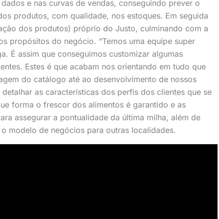
 dados e nas curvas de vendas, conseguindo prever o
dos produtos, com qualidade, nos estoques. Em seguida
ação dos produtos) próprio do Justo, culminando com a
 aos propósitos do negócio. “Temos uma equipe super
ega. É assim que conseguimos customizar algumas
ientes. Estes é que acabam nos orientando em tudo que
agem do catálogo até ao desenvolvimento de nossos
detalhar as características dos perfis dos clientes que se
que forma o frescor dos alimentos é garantido e as
ra assegurar a pontualidade da última milha, além de
r o modelo de negócios para outras localidades.