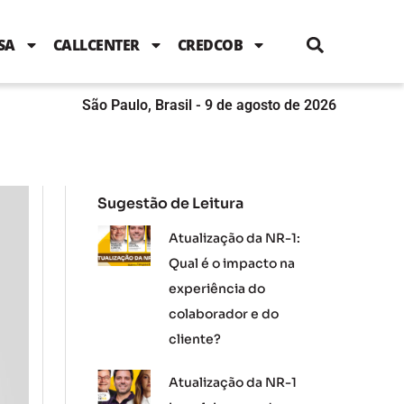
i
c
i
u
n
s
l
e
t
t
k
t
e
b
t
u
e
a
SA
CALLCENTER
CREDCOB
o
e
b
d
g
o
r
e
i
r
k
n
a
m
São Paulo, Brasil - 9 de agosto de 2026
Sugestão de Leitura
Atualização da NR-1:
Qual é o impacto na
experiência do
colaborador e do
cliente?
Atualização da NR-1