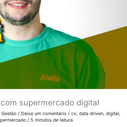
 com supermercado digital
,
Gestão
/
Deixe um comentário
/
cx
,
data driven
,
digital
,
upermercado
/
5 minutos de leitura