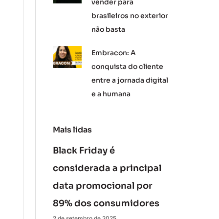
vender para
brasileiros no exterior
não basta
Embracon: A
conquista do cliente
entre a jornada digital
e a humana
Mais lidas
Black Friday é
considerada a principal
data promocional por
89% dos consumidores
2 de setembro de 2025