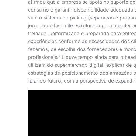
afirmou que a empresa se apoia no suporte de
consumo e garantir disponibilidade adequada 
vem o sistema de picking (separação e prepar
jornada de last mile estruturada para atender
treinada, uniformizada e preparada para entr
experiências conforme as necessidades dos cl
fazemos, da escolha dos fornecedores e mont
profissionais.” Houve tempo ainda para o head 
utilizam do supermercado digital, explicar de 
estratégias de posicionamento dos armazéns pa
falar do futuro, com a perspectiva de expandi