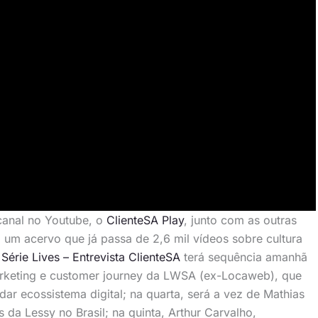
 canal no Youtube, o
ClienteSA Play
, junto com as outras
um acervo que já passa de 2,6 mil vídeos sobre cultura
A
Série Lives – Entrevista ClienteSA
terá sequência amanhã
arketing e customer journey da LWSA (ex-Locaweb), que
dar ecossistema digital; na quarta, será a vez de Mathias
 da Lessy no Brasil; na quinta, Arthur Carvalho,