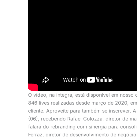
O vídeo, na íntegra, está disponível em nosso
846 lives realizadas desde março de 2020, em 
cliente. Aproveite para também se inscrever. 
(06), recebendo Rafael Colozza, diretor de m
falará do rebranding com sinergia para consoli
Ferraz, diretor de desenvolvimento de negócios