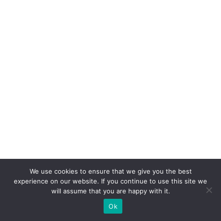
A
p
p
n
o
v
ar
ej
o
di
gi
ta
We use cookies to ensure that we give you the best
l
experience on our website. If you continue to use this site we
will assume that you are happy with it.
F
Ok
o