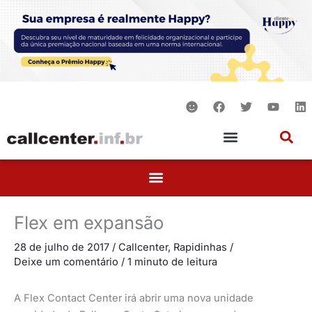
Ir
para
o
conteúdo
S
F
T
Y
L
m
a
w
o
i
i
c
i
u
n
l
e
t
t
k
e
b
t
u
e
o
e
b
d
o
r
e
i
k
n
Flex em expansão
28 de julho de 2017
/
Callcenter
,
Rapidinhas
/
Deixe um comentário
/
1 minuto de leitura
A Flex Contact Center irá abrir uma nova unidade