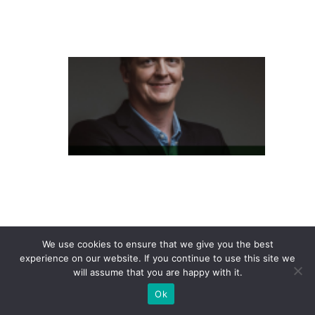
t
e
L
at
a
m
P
a
s
s
e
S
We use cookies to ensure that we give you the best
experience on our website. If you continue to use this site we
h
will assume that you are happy with it.
o
Ok
p