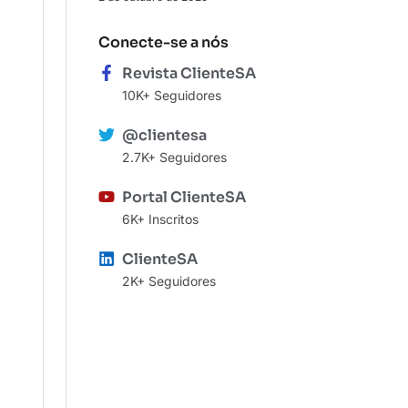
Conecte-se a nós
Revista ClienteSA
10K+ Seguidores
@clientesa
2.7K+ Seguidores
Portal ClienteSA
6K+ Inscritos
ClienteSA
2K+ Seguidores