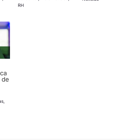
RH
ica
 de
as
,