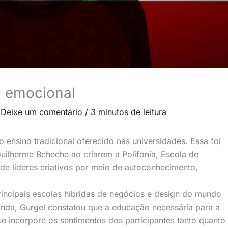
a emocional
/
Deixe um comentário
/
3 minutos de leitura
ensino tradicional oferecido nas universidades. Essa foi
uilherme Bcheche ao criarem a Polifonia, Escola de
de líderes criativos por meio de autoconhecimento,
incipais escolas híbridas de negócios e design do mundo
nda, Gurgel constatou que a educação necessária para a
 incorpore os sentimentos dos participantes tanto quanto