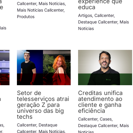
a
experience que
Callcenter
,
Mais Notícias
,
de
educa
Mais Notícias Callcenter
,
Artigos
,
Callcenter
,
Produtos
Destaque Callcenter
,
Mais
ais
Notícias
Setor de
Creditas unifica
a
telesserviços atrai
atendimento ao
geração Z para
cliente e ganha
universo das big
eficiência
techs
Callcenter
,
Cases
,
as
,
Callcenter
,
Destaque
Destaque Callcenter
,
Mais
er
,
Callcenter
,
Mais Notícias
,
Notícias