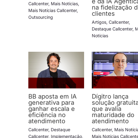
e da IA Agêntic
Callcenter
,
Mais Notícias
,
na fidelização 
Mais Notícias Callcenter
,
clientes
Outsourcing
Artigos
,
Callcenter
,
Destaque Callcenter
,
M
Notícias
BB aposta em IA
Dígitro lança
generativa para
solução gratuit
ganhar escala e
que avalia
eficiência no
maturidade do
atendimento
atendimento
Callcenter
,
Destaque
Callcenter
,
Mais Notíci
Callcenter
,
Implementação
,
Mais Notícias Callcent