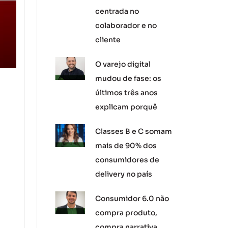
centrada no
colaborador e no
cliente
O varejo digital
mudou de fase: os
últimos três anos
explicam porquê
Classes B e C somam
mais de 90% dos
consumidores de
delivery no país
Consumidor 6.0 não
compra produto,
compra narrativa