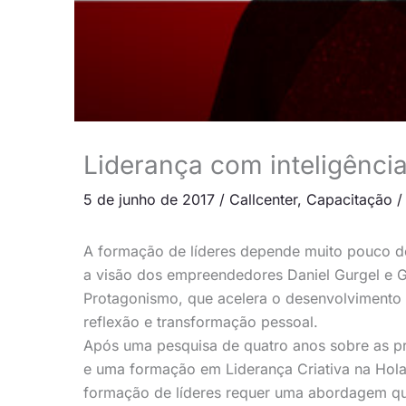
Liderança com inteligênci
5 de junho de 2017
/
Callcenter
,
Capacitação
A formação de líderes depende muito pouco do 
a visão dos empreendedores Daniel Gurgel e G
Protagonismo, que acelera o desenvolvimento 
reflexão e transformação pessoal.
Após uma pesquisa de quatro anos sobre as pr
e uma formação em Liderança Criativa na Hola
formação de líderes requer uma abordagem que