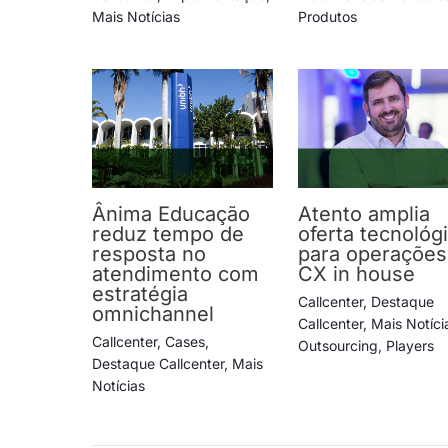
Mais Notícias
Produtos
Ânima Educação
Atento amplia
reduz tempo de
oferta tecnológ
resposta no
para operações
atendimento com
CX in house
estratégia
Callcenter
,
Destaque
omnichannel
Callcenter
,
Mais Notíci
Callcenter
,
Cases
,
Outsourcing
,
Players
Destaque Callcenter
,
Mais
Notícias