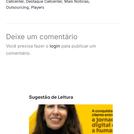
Callcenter
,
Destaque Callcenter
,
Mais Notícias
,
Outsourcing
,
Players
Deixe um comentário
Você precisa fazer o
login
para publicar um
comentário.
Sugestão de Leitura
E
m
b
ra