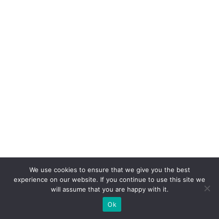
ie
n
t
e
c
o
m
o
fo
r
ç
a
d
We use cookies to ensure that we give you the best
experience on our website. If you continue to use this site we
e
will assume that you are happy with it.
e
Ok
x