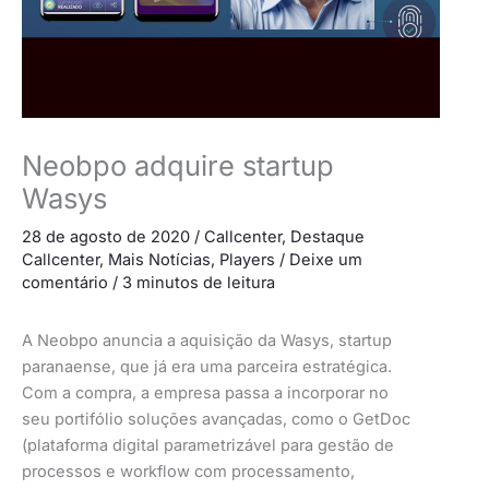
Neobpo adquire startup
Wasys
28 de agosto de 2020
/
Callcenter
,
Destaque
Callcenter
,
Mais Notícias
,
Players
/
Deixe um
comentário
/
3 minutos de leitura
A Neobpo anuncia a aquisição da Wasys, startup
paranaense, que já era uma parceira estratégica.
Com a compra, a empresa passa a incorporar no
seu portifólio soluções avançadas, como o GetDoc
(plataforma digital parametrizável para gestão de
processos e workflow com processamento,