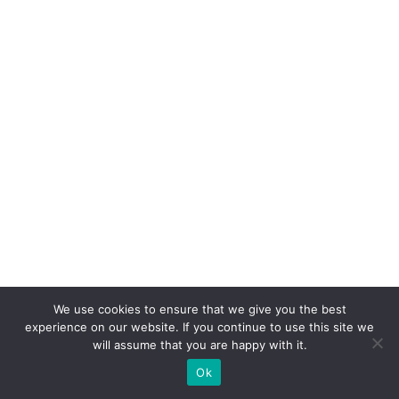
e
n
t
e
S
A
c
o
m
c
a
s
We use cookies to ensure that we give you the best
e
experience on our website. If you continue to use this site we
will assume that you are happy with it.
p
ar
Ok
a