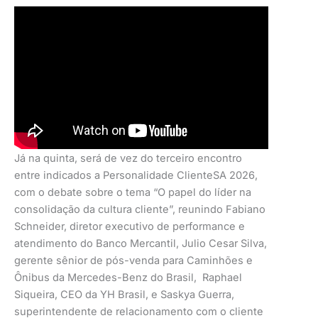
Já na quinta, será de vez do terceiro encontro
entre indicados a Personalidade ClienteSA 2026,
com o debate sobre o tema “O papel do líder na
consolidação da cultura cliente”, reunindo Fabiano
Schneider, diretor executivo de performance e
atendimento do Banco Mercantil, Julio Cesar Silva,
gerente sênior de pós-venda para Caminhões e
Ônibus da Mercedes-Benz do Brasil, Raphael
Siqueira, CEO da YH Brasil, e Saskya Guerra,
superintendente de relacionamento com o cliente