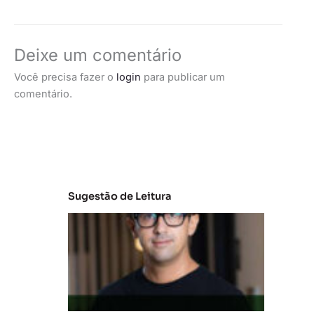
Deixe um comentário
Você precisa fazer o
login
para publicar um
comentário.
Sugestão de Leitura
M
e
r
c
a