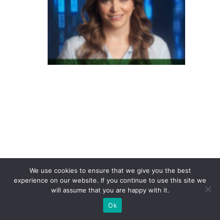
C
la
s
s
e
s
B
e
C
s
o
m
a
We use cookies to ensure that we give you the best
experience on our website. If you continue to use this site we
m
will assume that you are happy with it.
m
Ok
ai