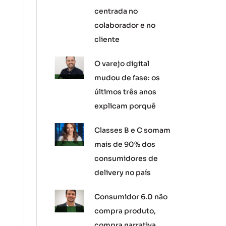
centrada no
colaborador e no
cliente
O varejo digital
mudou de fase: os
últimos três anos
explicam porquê
Classes B e C somam
mais de 90% dos
consumidores de
delivery no país
Consumidor 6.0 não
compra produto,
compra narrativa