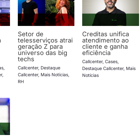
Setor de
Creditas unifica
a
telesserviços atrai
atendimento ao
geração Z para
cliente e ganha
universo das big
eficiência
techs
Callcenter
,
Cases
,
as
,
Callcenter
,
Destaque
Destaque Callcenter
,
Mais
er
,
Callcenter
,
Mais Notícias
,
Notícias
RH