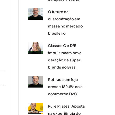
O futuro da
customização em
massa no mercado
brasileiro
Classes C e D/E
impulsionam nova
geração de super
brands no Brasil
Retirada em loja
e
→
cresce 182,6% no e-
commerce D2C
Pure Pilates: Aposta
na experiência do