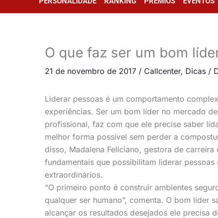
PERSONALIDADE
RANKING
PRÊMIOS
EVENTOS
O que faz ser um bom líde
21 de novembro de 2017
/
Callcenter
,
Dicas
/
D
Liderar pessoas é um comportamento complexo
experiências. Ser um bom líder no mercado de
profissional, faz com que ele precise saber li
melhor forma possível sem perder a compostura
disso, Madalena Feliciano, gestora de carreira 
fundamentais que possibilitam liderar pessoas
extraordinários.
“O primeiro ponto é construir ambientes segu
qualquer ser humano”, comenta. O bom líder s
alcançar os resultados desejados ele precis