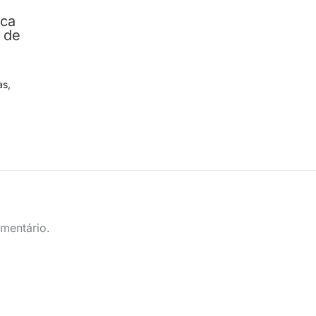
ica
 de
as
,
mentário.