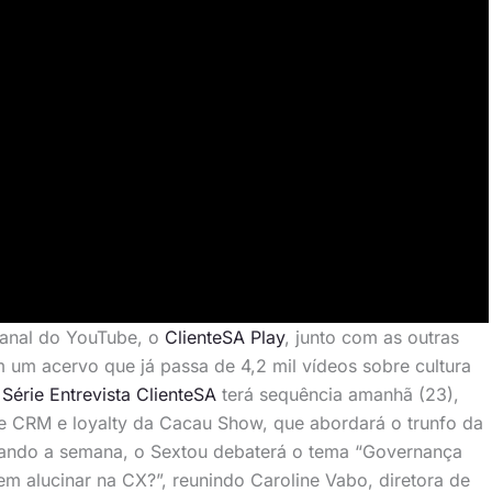
 canal do YouTube, o
ClienteSA Play
, junto com as outras
 um acervo que já passa de 4,2 mil vídeos sobre cultura
A
Série Entrevista ClienteSA
terá sequência amanhã (23),
e CRM e loyalty da Cacau Show, que abordará o trunfo da
rrando a semana, o Sextou debaterá o tema “Governança
sem alucinar na CX?”, reunindo Caroline Vabo, diretora de