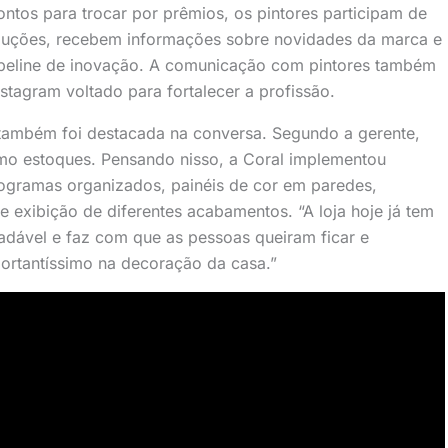
tos para trocar por prêmios, os pintores participam de
luções, recebem informações sobre novidades da marca e
peline de inovação. A comunicação com pintores também
Instagram voltado para fortalecer a profissão.
a também foi destacada na conversa. Segundo a gerente,
omo estoques. Pensando nisso, a Coral implementou
nogramas organizados, painéis de cor em paredes,
e exibição de diferentes acabamentos. “A loja hoje já tem
adável e faz com que as pessoas queiram ficar e
ortantíssimo na decoração da casa.”