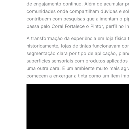
de engajamento contínuo. Além de acumular pon
comunidades onde compartilham dúvidas e so
contribuem com pesquisas que alimentam o pi
passa pelo Coral Fortalece o Pintor, perfil no 
A transformação da experiência em loja físic
historicamente, lojas de tintas funcionavam c
segmentação clara por tipo de aplicação, pla
superfícies sensoriais com produtos aplicados 
uma outra cara. É um ambiente muito mais agr
comecem a enxergar a tinta como um item imp