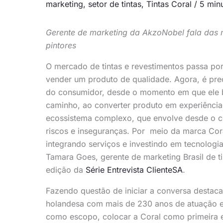
marketing
,
setor de tintas
,
Tintas Coral
/
5 minu
Gerente de marketing da AkzoNobel fala das n
pintores
O mercado de tintas e revestimentos passa p
vender um produto de qualidade. Agora, é pr
do consumidor, desde o momento em que ele bu
caminho, ao converter produto em experiênci
ecossistema complexo, que envolve desde o cons
riscos e inseguranças. Por meio da marca Co
integrando serviços e investindo em tecnologia
Tamara Goes, gerente de marketing Brasil de t
edição da
Série Entrevista ClienteSA
.
Fazendo questão de iniciar a conversa desta
holandesa com mais de 230 anos de atuação e 
como escopo, colocar a Coral como primeira es