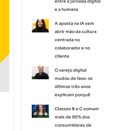
entre a jornada digital
e a humana
A aposta na IA sem
abrir mão da cultura
centrada no
colaborador e no
cliente
O varejo digital
mudou de fase: os
últimos três anos
explicam porquê
Classes B e C somam
mais de 90% dos
consumidores de