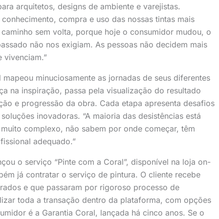
ara arquitetos, designs de ambiente e varejistas.
e conhecimento, compra e uso das nossas tintas mais
um caminho sem volta, porque hoje o consumidor mudou, o
 passado não nos exigiam. As pessoas não decidem mais
e vivenciam.”
 mapeou minuciosamente as jornadas de seus diferentes
ça na inspiração, passa pela visualização do resultado
ação e progressão da obra. Cada etapa apresenta desafios
oluções inovadoras. “A maioria das desistências está
m muito complexo, não sabem por onde começar, têm
ofissional adequado.”
ou o serviço “Pinte com a Coral”, disponível na loja on-
ém já contratar o serviço de pintura. O cliente recebe
strados e que passaram por rigoroso processo de
lizar toda a transação dentro da plataforma, com opções
midor é a Garantia Coral, lançada há cinco anos. Se o