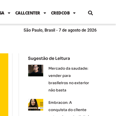
i
c
i
u
n
s
l
e
t
t
k
t
e
b
t
u
e
a
SA
CALLCENTER
CREDCOB
o
e
b
d
g
o
r
e
i
r
k
n
a
m
São Paulo, Brasil - 7 de agosto de 2026
Sugestão de Leitura
Mercado da saudade:
vender para
brasileiros no exterior
não basta
Embracon: A
conquista do cliente