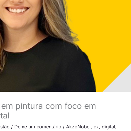
 em pintura com foco em
tal
stão
/
Deixe um comentário
/
AkzoNobel
,
cx
,
digital
,