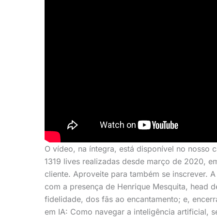
O vídeo, na íntegra, está disponível no nosso
1319 lives realizadas desde março de 2020, em
cliente. Aproveite para também se inscrever. 
com a presença de Henrique Mesquita, head d
fidelidade, dos fãs ao encantamento; e, ence
em IA: Como navegar a inteligência artificial, 