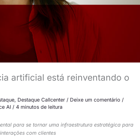
ia artificial está reinventando o
staque
,
Destaque Callcenter
/
Deixe um comentário
/
ce AI
/
4 minutos de leitura
ntal para se tornar uma infraestrutura estratégica para
nterações com clientes