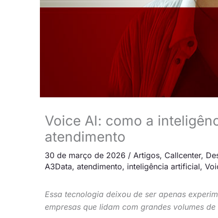
Voice AI: como a inteligênc
atendimento
30 de março de 2026
/
Artigos
,
Callcenter
,
De
A3Data
,
atendimento
,
inteligência artificial
,
Voi
Essa tecnologia deixou de ser apenas experime
empresas que lidam com grandes volumes de i