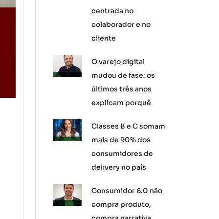
centrada no
colaborador e no
cliente
O varejo digital
mudou de fase: os
últimos três anos
explicam porquê
Classes B e C somam
mais de 90% dos
consumidores de
delivery no país
Consumidor 6.0 não
compra produto,
compra narrativa