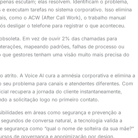
penas escutam; elas resolvem. Identificam o problema,
 executam tarefas no sistema corporativo. Isso elimina
rais, como o ACW (After Call Work), o trabalho manual
ós desligar o telefone para registrar o que aconteceu.
 obsoleta. Em vez de ouvir 2% das chamadas para
interações, mapeando padrões, falhas de processo ou
do que gestores tenham uma visão muito mais precisa do
o atrito. A Voice AI cura a amnésia corporativa e elimina a
 o seu problema para canais e atendentes diferentes. Com
ficial recupera a jornada do cliente instantaneamente,
ndo a solicitação logo no primeiro contato.
ibilidades em áreas como segurança e prevenção a
segundos de conversa natural, a tecnologia valida a
de segurança como “qual o nome de solteira da sua mãe?”
cursos de governança e anonimização por design.