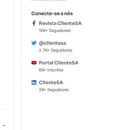
Conecte-se a nós
Revista ClienteSA
10K+ Seguidores
@clientesa
2.7K+ Seguidores
Portal ClienteSA
6K+ Inscritos
ClienteSA
2K+ Seguidores
e
→