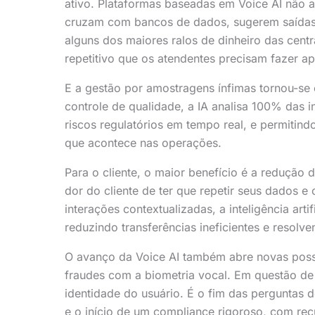
ativo. Plataformas baseadas em Voice AI não a
cruzam com bancos de dados, sugerem saídas e
alguns dos maiores ralos de dinheiro das cent
repetitivo que os atendentes precisam fazer ap
E a gestão por amostragens ínfimas tornou-se
controle de qualidade, a IA analisa 100% das 
riscos regulatórios em tempo real, e permitin
que acontece nas operações.
Para o cliente, o maior benefício é a redução d
dor do cliente de ter que repetir seus dados e
interações contextualizadas, a inteligência arti
reduzindo transferências ineficientes e resolve
O avanço da Voice AI também abre novas poss
fraudes com a biometria vocal. Em questão de 
identidade do usuário. É o fim das perguntas 
e o início de um compliance rigoroso, com re