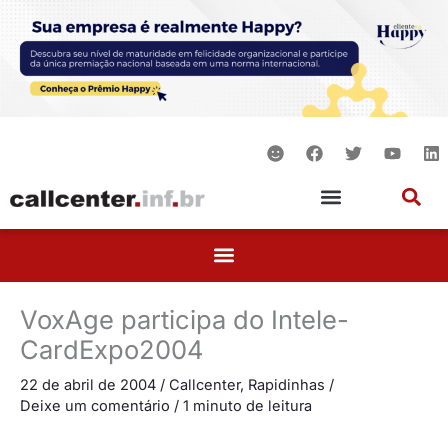
Ir
para
o
conteúdo
S
F
T
Y
L
m
a
w
o
i
i
c
i
u
n
l
e
t
t
k
e
b
t
u
e
o
e
b
d
o
r
e
i
k
n
VoxAge participa do Intele-
CardExpo2004
22 de abril de 2004
/
Callcenter
,
Rapidinhas
/
Deixe um comentário
/
1 minuto de leitura