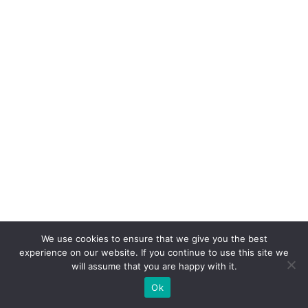
s
A
p
p
n
o
v
ar
ej
o
di
gi
We use cookies to ensure that we give you the best
ta
experience on our website. If you continue to use this site we
l
will assume that you are happy with it.
Ok
F