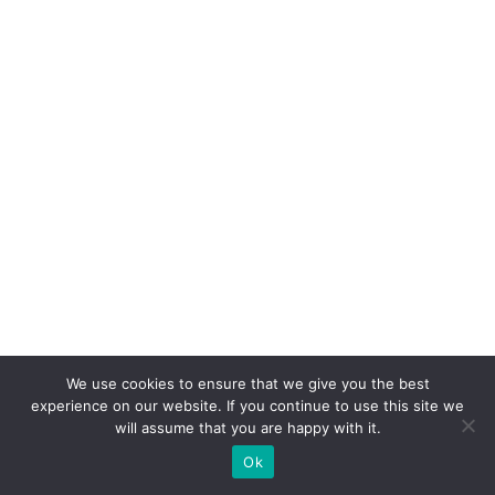
c
o
n
v
er
s
ã
o:
o
p
a
p
We use cookies to ensure that we give you the best
el
experience on our website. If you continue to use this site we
d
will assume that you are happy with it.
o
Ok
W