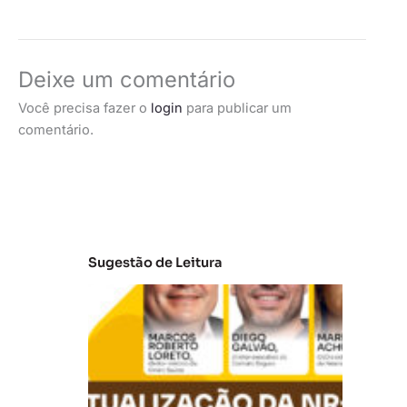
Deixe um comentário
Você precisa fazer o
login
para publicar um
comentário.
Sugestão de Leitura
A
t
u
al
iz