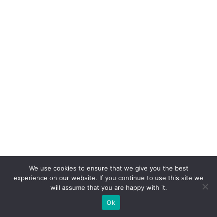
a
d
o:
c
o
m
o
e
q
ui
li
b
We use cookies to ensure that we give you the best
ra
experience on our website. If you continue to use this site we
r
will assume that you are happy with it.
ef
Ok
i