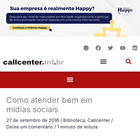
Ir
para
o
conteúdo
S
F
T
Y
L
m
a
w
o
i
i
c
i
u
n
l
e
t
t
k
e
b
t
u
e
o
e
b
d
o
r
e
i
k
n
Como atender bem em
mídias sociais
27 de setembro de 2016
/
Biblioteca
,
Callcenter
/
Deixe um comentário
/
1 minuto de leitura