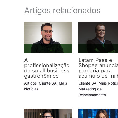
Artigos relacionados
A
Latam Pass e
profissionalização
Shopee anunci
do small business
parceria para
gastronômico
acúmulo de mil
Artigos
,
Cliente SA
,
Mais
Cliente SA
,
Mais Notíc
Notícias
Marketing de
Relacionamento