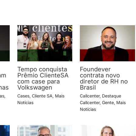
Tempo conquista
Foundever
am
Prêmio ClienteSA
contrata novo
com case para
diretor de RH no
has
Volkswagen
Brasil
ias
,
Cases
,
Cliente SA
,
Mais
Callcenter
,
Destaque
Notícias
Callcenter
,
Gente
,
Mais
Notícias