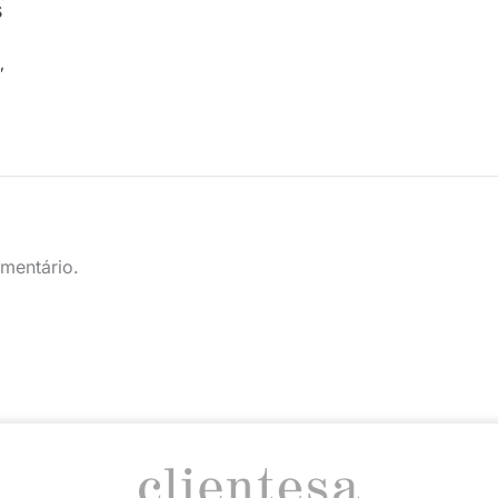
s
s
,
mentário.