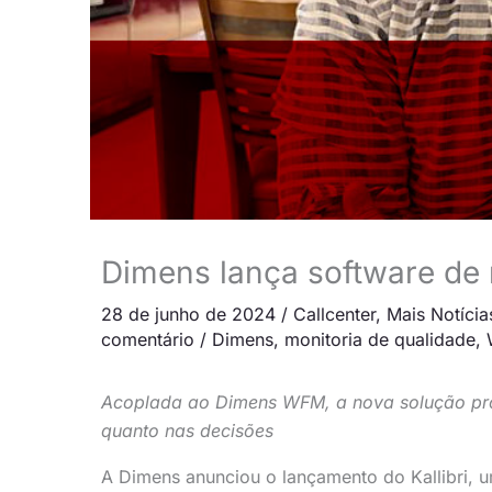
Dimens lança software de 
28 de junho de 2024
/
Callcenter
,
Mais Notícia
comentário
/
Dimens
,
monitoria de qualidade
,
Acoplada ao Dimens WFM, a nova solução prom
quanto nas decisões
A Dimens anunciou o lançamento do Kallibri, 