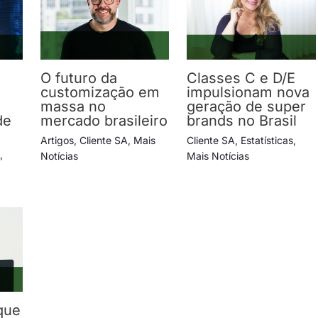
O futuro da
Classes C e D/E
e
customização em
impulsionam nova
massa no
geração de super
de
mercado brasileiro
brands no Brasil
s
Artigos
,
Cliente SA
,
Mais
Cliente SA
,
Estatísticas
,
s
,
Notícias
Mais Notícias
que