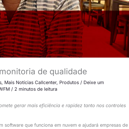
monitoria de qualidade
s
,
Mais Notícias Callcenter
,
Produtos
/
Deixe um
WFM
/
2 minutos de leitura
ete gerar mais eficiência e rapidez tanto nos controles
um software que funciona em nuvem e ajudará empresas de