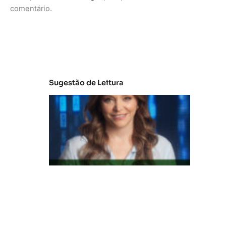
comentário.
Sugestão de Leitura
C
la
s
s
e
s
B
e
C