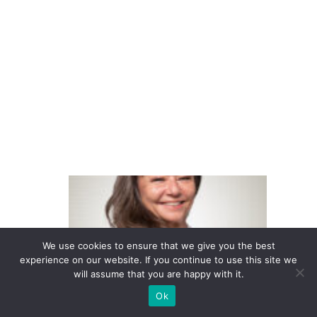
a
p
e
r
c
e
b
e
E
m
p
r
We use cookies to ensure that we give you the best
experience on our website. If you continue to use this site we
e
will assume that you are happy with it.
s
Ok
a