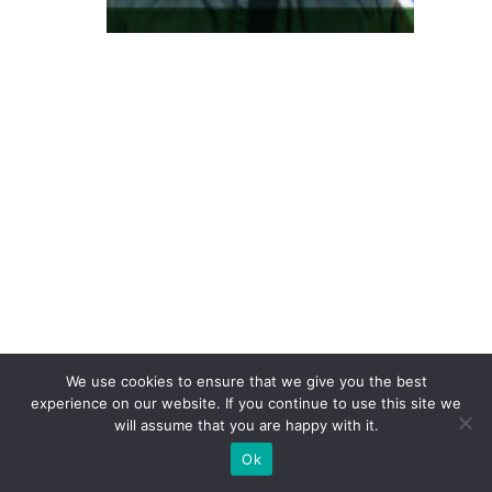
re
s
s
e
à
c
o
n
v
er
s
ã
We use cookies to ensure that we give you the best
o:
experience on our website. If you continue to use this site we
o
will assume that you are happy with it.
p
Ok
a