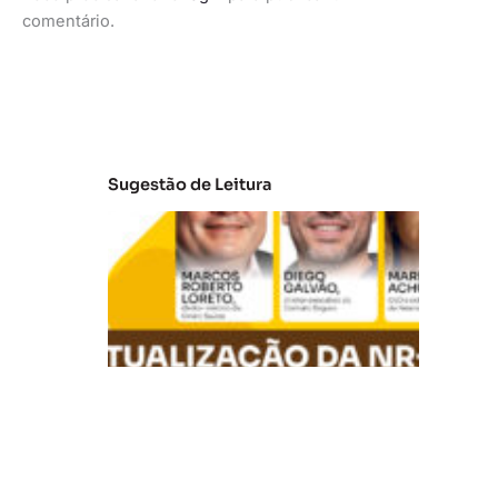
comentário.
Sugestão de Leitura
A
t
u
al
iz
a
ç
ã
o