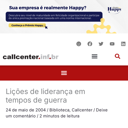
Ir
para
o
conteúdo
S
F
T
Y
L
m
a
w
o
i
i
c
i
u
n
l
e
t
t
k
e
b
t
u
e
o
e
b
d
o
r
e
i
k
n
Lições de liderança em
tempos de guerra
24 de maio de 2004
/
Biblioteca
,
Callcenter
/
Deixe
um comentário
/
2 minutos de leitura