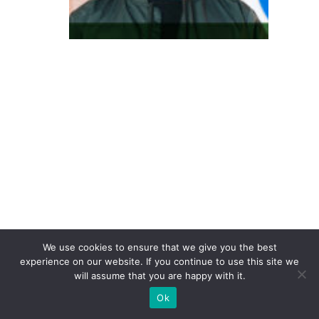
te
re
s
s
e
à
c
o
n
v
er
s
We use cookies to ensure that we give you the best
ã
experience on our website. If you continue to use this site we
o:
will assume that you are happy with it.
o
Ok
p