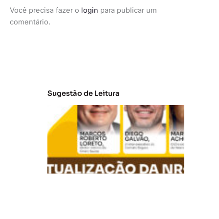
Você precisa fazer o
login
para publicar um
comentário.
Sugestão de Leitura
A
t
u
al
iz
a
ç
ã