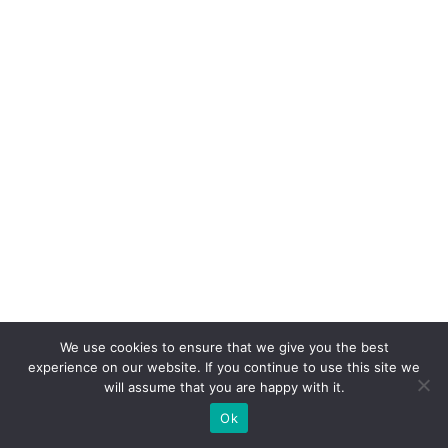
t
e
S
A
c
o
m
c
a
s
e
p
We use cookies to ensure that we give you the best
ar
experience on our website. If you continue to use this site we
a
will assume that you are happy with it.
V
Ok
ol