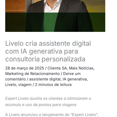
Livelo cria assistente digital
com IA generativa para
consultoria personalizada
28 de março de 2025
/
Cliente SA
,
Mais Notícias
,
Marketing de Relacionamento
/
Deixe um
comentário
/
assistente digital
,
IA generativa
,
Livelo
,
viagem
/
2 minutos de leitura
Expert Livelo auxilia os clientes a otimizarem o
acúmulo e uso de pontos para viagens
A Livelo anunciou o lançamento do “Expert Livelo”,