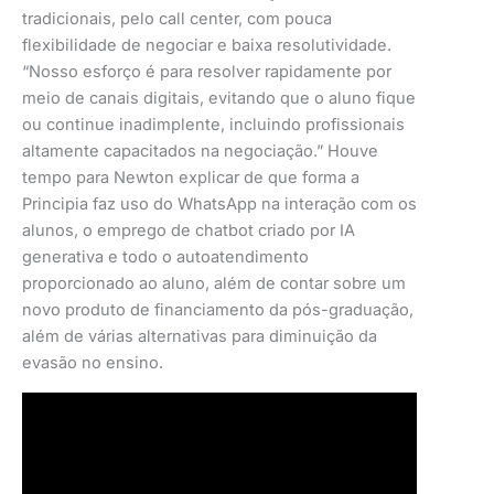
tradicionais, pelo call center, com pouca
flexibilidade de negociar e baixa resolutividade.
“Nosso esforço é para resolver rapidamente por
meio de canais digitais, evitando que o aluno fique
ou continue inadimplente, incluindo profissionais
altamente capacitados na negociação.” Houve
tempo para Newton explicar de que forma a
Principia faz uso do WhatsApp na interação com os
alunos, o emprego de chatbot criado por IA
generativa e todo o autoatendimento
proporcionado ao aluno, além de contar sobre um
novo produto de financiamento da pós-graduação,
além de várias alternativas para diminuição da
evasão no ensino.