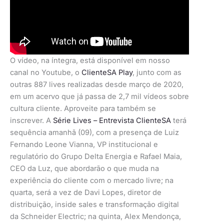
O vídeo, na íntegra, está disponível em nosso
canal no Youtube, o
ClienteSA Play
, junto com as
outras 887 lives realizadas desde março de 2020,
em um acervo que já passa de 2,7 mil vídeos sobre
cultura cliente. Aproveite para também se
inscrever. A
Série Lives – Entrevista ClienteSA
terá
sequência amanhã (09), com a presença de Luiz
Fernando Leone Vianna, VP institucional e
regulatório do Grupo Delta Energia e Rafael Maia,
CEO da Luz, que abordarão o que muda na
experiência do cliente com o mercado livre; na
quarta, será a vez de Davi Lopes, diretor de
distribuição, inside sales e transformação digital
da Schneider Electric; na quinta, Alex Mendonça,