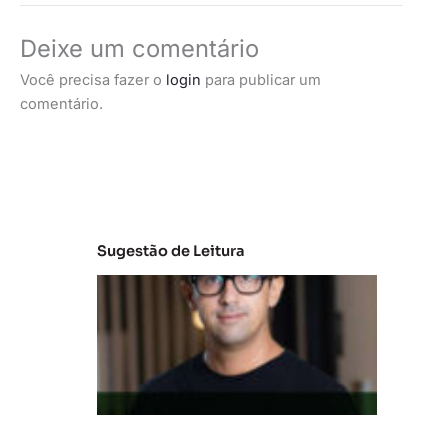
Deixe um comentário
Você precisa fazer o
login
para publicar um
comentário.
Sugestão de Leitura
M
e
r
c
a
d