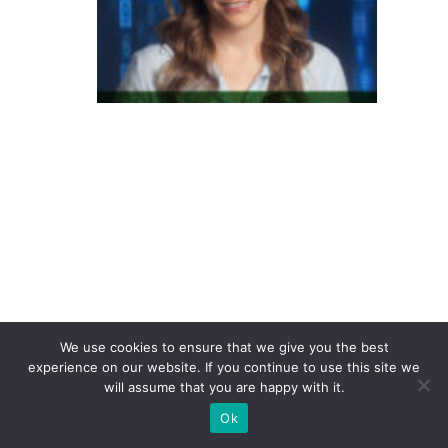
la
s
s
e
s
B
e
C
s
o
m
a
m
We use cookies to ensure that we give you the best
experience on our website. If you continue to use this site we
m
will assume that you are happy with it.
ai
Ok
s