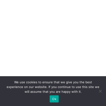
ã
o:
o
p
a
p
el
d
o
W
h
at
We use cookies to ensure that we give you the best
s
experience on our website. If you continue to use this site we
A
will assume that you are happy with it.
p
Ok
p