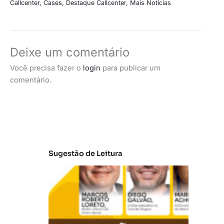
Callcenter
,
Cases
,
Destaque Callcenter
,
Mais Notícias
Deixe um comentário
Você precisa fazer o
login
para publicar um
comentário.
Sugestão de Leitura
A
t
u
al