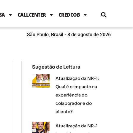
i
c
i
u
n
s
l
e
t
t
k
t
e
b
t
u
e
a
SA
CALLCENTER
CREDCOB
o
e
b
d
g
o
r
e
i
r
k
n
a
m
São Paulo, Brasil - 8 de agosto de 2026
Sugestão de Leitura
Atualização da NR-1:
Qual é o impacto na
experiência do
colaborador e do
cliente?
Atualização da NR-1