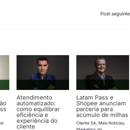
Post seguint
Atendimento
Latam Pass e
ção
automatizado:
Shopee anunciam
ess
como equilibrar
parceria para
eficiência e
acúmulo de milhas
experiência do
is
Cliente SA
,
Mais Notícias
,
cliente
Marketing de