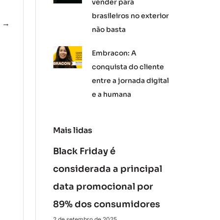
vender para
brasileiros no exterior
e
→
não basta
Embracon: A
conquista do cliente
entre a jornada digital
e a humana
Mais lidas
Black Friday é
considerada a principal
data promocional por
89% dos consumidores
2 de setembro de 2025