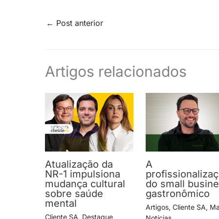
←
Post anterior
Artigos relacionados
Atualização da
A
NR-1 impulsiona
profissionaliza
mudança cultural
do small busin
sobre saúde
gastronômico
mental
Artigos
,
Cliente SA
,
Ma
Cliente SA
,
Destaque
,
Notícias