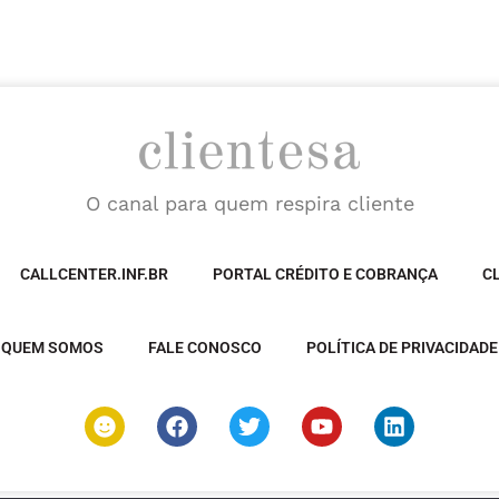
O canal para quem respira cliente
CALLCENTER.INF.BR
PORTAL CRÉDITO E COBRANÇA
C
QUEM SOMOS
FALE CONOSCO
POLÍTICA DE PRIVACIDADE
S
F
T
Y
L
m
a
w
o
i
i
c
i
u
n
l
e
t
t
k