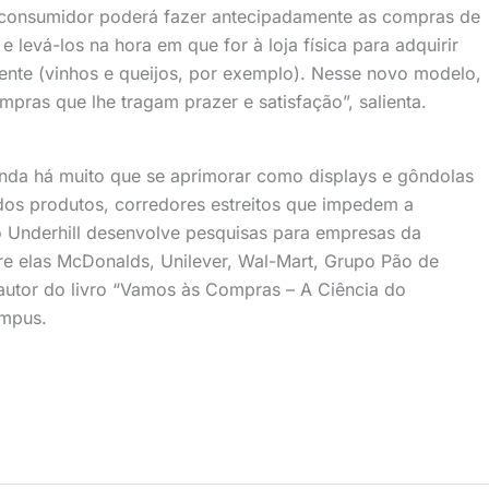
“O consumidor poderá fazer antecipadamente as compras de
 e levá-los na hora em que for à loja física para adquirir
nte (vinhos e queijos, por exemplo). Nesse novo modelo,
ras que lhe tragam prazer e satisfação”, salienta.
inda há muito que se aprimorar como displays e gôndolas
 dos produtos, corredores estreitos que impedem a
 Underhill desenvolve pesquisas para empresas da
tre elas McDonalds, Unilever, Wal-Mart, Grupo Pão de
 autor do livro “Vamos às Compras – A Ciência do
ampus.