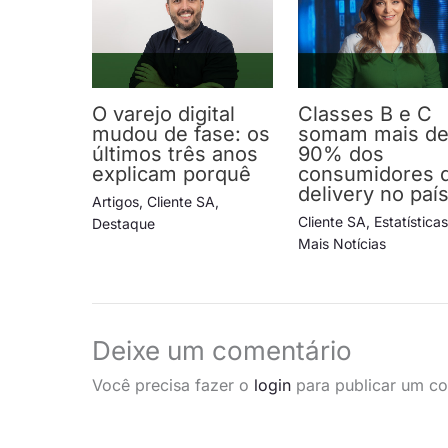
O varejo digital
Classes B e C
mudou de fase: os
somam mais d
últimos três anos
90% dos
explicam porquê
consumidores 
delivery no paí
Artigos
,
Cliente SA
,
Cliente SA
,
Estatística
Destaque
Mais Notícias
Deixe um comentário
Você precisa fazer o
login
para publicar um co