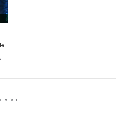
e
de
s
s
,
mentário.