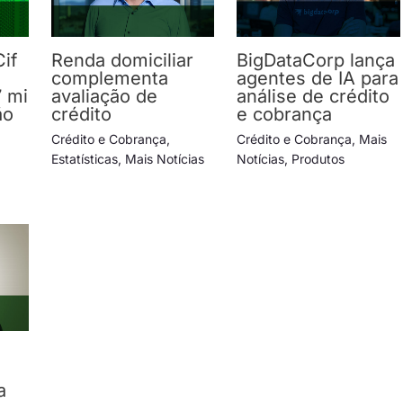
Cif
Renda domiciliar
BigDataCorp lança
complementa
agentes de IA para
7 mi
avaliação de
análise de crédito
ão
crédito
e cobrança
Crédito e Cobrança
,
Crédito e Cobrança
,
Mais
Estatísticas
,
Mais Notícias
Notícias
,
Produtos
a