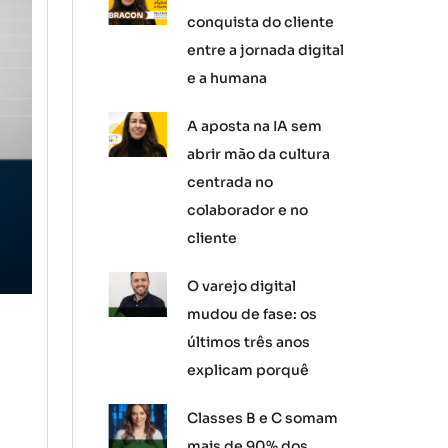
conquista do cliente
entre a jornada digital
e a humana
A aposta na IA sem
abrir mão da cultura
centrada no
colaborador e no
cliente
O varejo digital
mudou de fase: os
últimos três anos
explicam porquê
Classes B e C somam
mais de 90% dos