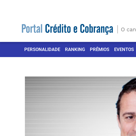
Ir
para
o
conteúdo
O can
PERSONALIDADE
RANKING
PRÊMIOS
EVENTOS