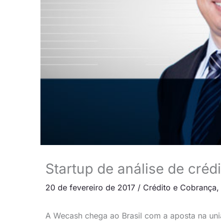
Startup de análise de créd
20 de fevereiro de 2017
/
Crédito e Cobrança
A Wecash chega ao Brasil com a aposta na uni