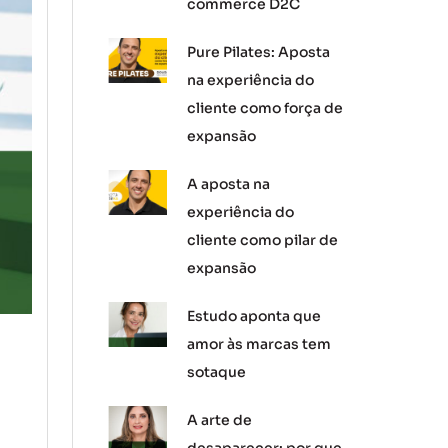
commerce D2C
Pure Pilates: Aposta
na experiência do
cliente como força de
expansão
A aposta na
experiência do
cliente como pilar de
expansão
Estudo aponta que
amor às marcas tem
sotaque
A arte de