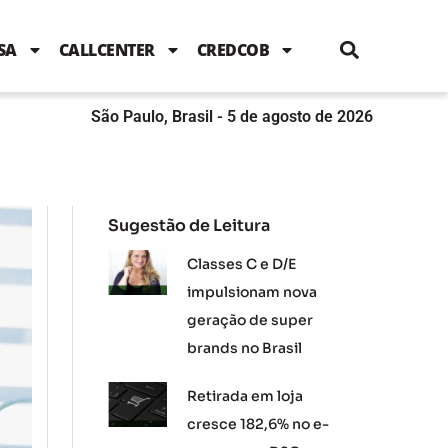
i
c
i
u
n
s
l
e
t
t
k
t
e
b
t
u
e
a
SA
CALLCENTER
CREDCOB
o
e
b
d
g
o
r
e
i
r
k
n
a
m
São Paulo, Brasil - 5 de agosto de 2026
Sugestão de Leitura
Classes C e D/E
impulsionam nova
geração de super
brands no Brasil
Retirada em loja
cresce 182,6% no e-