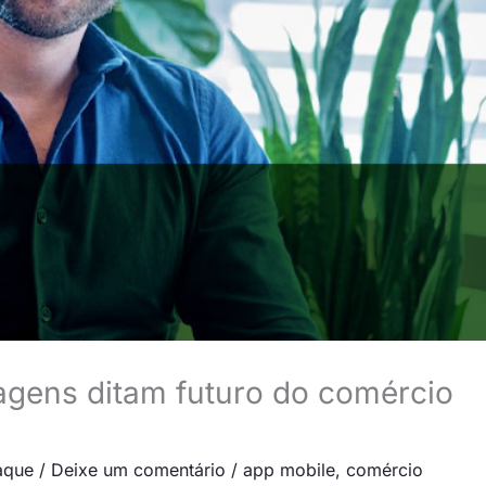
gens ditam futuro do comércio
aque
/
Deixe um comentário
/
app mobile
,
comércio