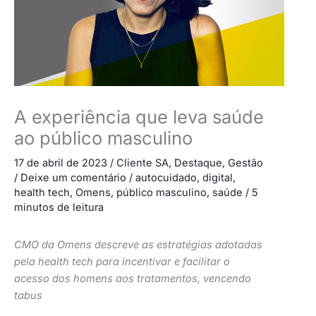
A experiência que leva saúde
ao público masculino
17 de abril de 2023
/
Cliente SA
,
Destaque
,
Gestão
/
Deixe um comentário
/
autocuidado
,
digital
,
health tech
,
Omens
,
público masculino
,
saúde
/
5
minutos de leitura
CMO da Omens descreve as estratégias adotadas
pela health tech para incentivar e facilitar o
acesso dos homens aos tratamentos, vencendo
tabus