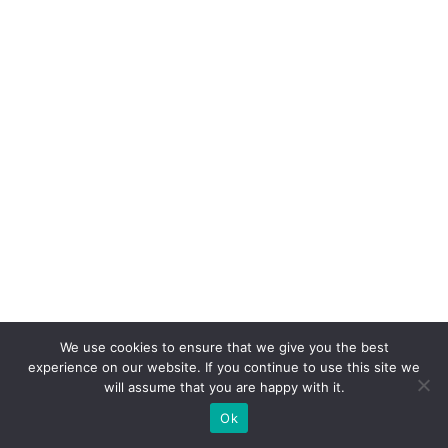
u
e
a
m
o
r
à
s
m
ar
c
a
s
We use cookies to ensure that we give you the best
experience on our website. If you continue to use this site we
t
will assume that you are happy with it.
e
Ok
m