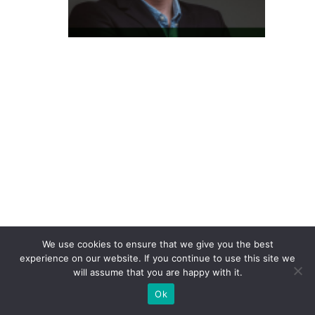
m
P
a
s
s
e
S
h
o
p
e
e
a
We use cookies to ensure that we give you the best
experience on our website. If you continue to use this site we
n
will assume that you are happy with it.
u
Ok
n