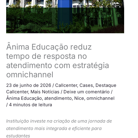
Ânima Educação reduz
tempo de resposta no
atendimento com estratégia
omnichannel
23 de junho de 2026
/
Callcenter
,
Cases
,
Destaque
Callcenter
,
Mais Notícias
/
Deixe um comentário
/
Ânima Educação
,
atendimento
,
Nice
,
omnichannel
/
4 minutos de leitura
Instituição investe na criação de uma jornada de
atendimento mais integrada e eficiente para
estudantes