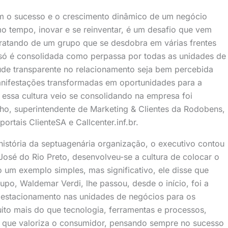
am o sucesso e o crescimento dinâmico de um negócio
o tempo, inovar e se reinventar, é um desafio que vem
atando de um grupo que se desdobra em várias frentes
o só é consolidada como perpassa por todas as unidades de
ude transparente no relacionamento seja bem percebida
anifestações transformadas em oportunidades para a
essa cultura veio se consolidando na empresa foi
nho, superintendente de Marketing & Clientes da Rodobens,
ortais ClienteSA e Callcenter.inf.br.
istória da septuagenária organização, o executivo contou
sé do Rio Preto, desenvolveu-se a cultura de colocar o
o um exemplo simples, mas significativo, ele disse que
po, Waldemar Verdi, lhe passou, desde o início, foi a
 estacionamento nas unidades de negócios para os
uito mais do que tecnologia, ferramentas e processos,
ra que valoriza o consumidor, pensando sempre no sucesso