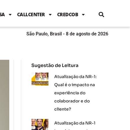
i
c
i
u
n
s
l
e
t
t
k
t
e
b
t
u
e
a
SA
CALLCENTER
CREDCOB
o
e
b
d
g
o
r
e
i
r
k
n
a
m
São Paulo, Brasil - 8 de agosto de 2026
Sugestão de Leitura
Atualização da NR-1:
Qual é o impacto na
experiência do
colaborador e do
cliente?
Atualização da NR-1