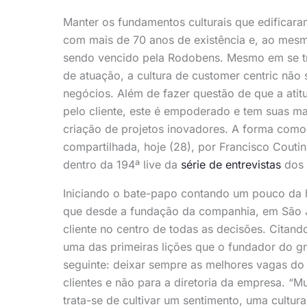
Manter os fundamentos culturais que edificar
com mais de 70 anos de existência e, ao mesm
sendo vencido pela Rodobens. Mesmo em se tr
de atuação, a cultura de customer centric nã
negócios. Além de fazer questão de que a atit
pelo cliente, este é empoderado e tem suas m
criação de projetos inovadores. A forma como 
compartilhada, hoje (28), por Francisco Couti
dentro da 194ª live da
série de entrevistas
dos p
Iniciando o bate-papo contando um pouco da h
que desde a fundação da companhia, em São Jo
cliente no centro de todas as decisões. Citand
uma das primeiras lições que o fundador do gru
seguinte: deixar sempre as melhores vagas do
clientes e não para a diretoria da empresa. “M
trata-se de cultivar um sentimento, uma cultu