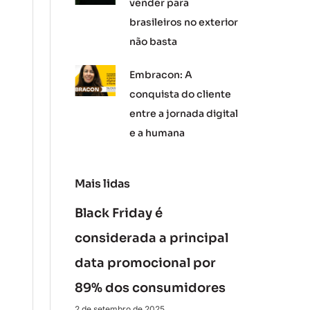
vender para
brasileiros no exterior
não basta
Embracon: A
conquista do cliente
entre a jornada digital
e a humana
Mais lidas
Black Friday é
considerada a principal
data promocional por
89% dos consumidores
2 de setembro de 2025