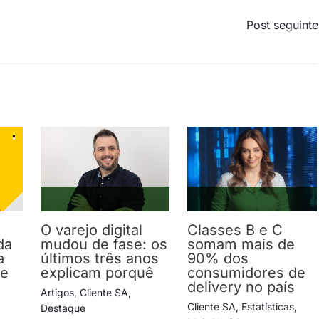
Post seguint
O varejo digital
Classes B e C
da
mudou de fase: os
somam mais de
a
últimos três anos
90% dos
 e
explicam porquê
consumidores de
delivery no país
Artigos
,
Cliente SA
,
Cliente SA
,
Estatísticas
,
Destaque