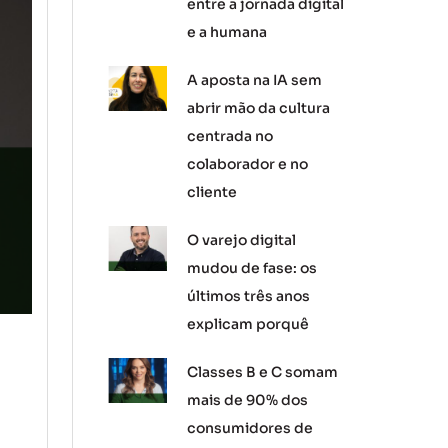
entre a jornada digital
e a humana
A aposta na IA sem
abrir mão da cultura
centrada no
colaborador e no
cliente
O varejo digital
mudou de fase: os
últimos três anos
explicam porquê
Classes B e C somam
mais de 90% dos
consumidores de