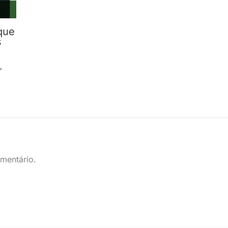
que
s
s
,
mentário.