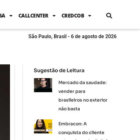
i
c
i
u
n
s
l
e
t
t
k
t
e
b
t
u
e
a
SA
CALLCENTER
CREDCOB
o
e
b
d
g
o
r
e
i
r
k
n
a
m
São Paulo, Brasil - 6 de agosto de 2026
Sugestão de Leitura
Mercado da saudade:
vender para
brasileiros no exterior
não basta
Embracon: A
conquista do cliente