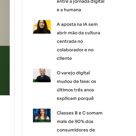
entre a jornada digital
e a humana
A aposta na IA sem
abrir mão da cultura
centrada no
colaborador e no
cliente
O varejo digital
mudou de fase: os
últimos três anos
explicam porquê
Classes B e C somam
mais de 90% dos
consumidores de