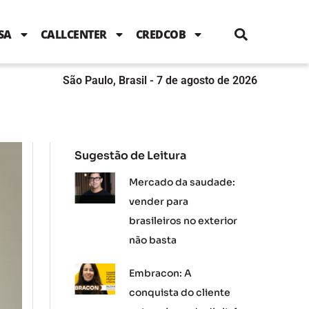
i
c
i
u
n
s
l
e
t
t
k
t
e
b
t
u
e
a
SA
CALLCENTER
CREDCOB
o
e
b
d
g
o
r
e
i
r
k
n
a
m
São Paulo, Brasil - 7 de agosto de 2026
Sugestão de Leitura
Mercado da saudade:
vender para
brasileiros no exterior
não basta
Embracon: A
conquista do cliente