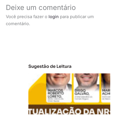
Deixe um comentário
Você precisa fazer o
login
para publicar um
comentário.
Sugestão de Leitura
A
t
u
al
iz
a
ç