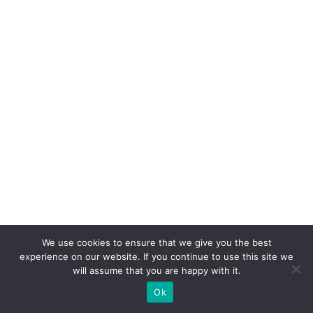
o
p
e
e
a
n
u
n
ci
a
m
p
ar
We use cookies to ensure that we give you the best
experience on our website. If you continue to use this site we
c
will assume that you are happy with it.
e
Ok
ri