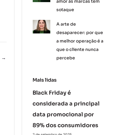
amor às marcas tem
sotaque
A arte de
desaparecer: por que
a melhor operação é a
que o cliente nunca
e
→
percebe
Mais lidas
Black Friday é
considerada a principal
data promocional por
89% dos consumidores
2 de setembro de 2025