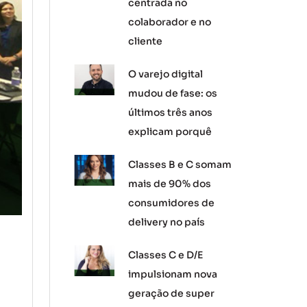
centrada no
colaborador e no
cliente
O varejo digital
mudou de fase: os
últimos três anos
explicam porquê
Classes B e C somam
mais de 90% dos
consumidores de
delivery no país
Classes C e D/E
impulsionam nova
geração de super