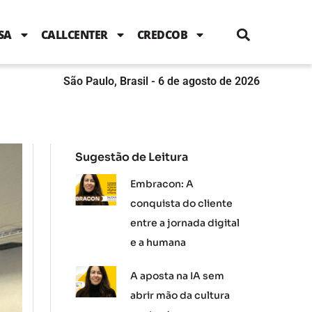
i
c
i
u
n
s
l
e
t
t
k
t
e
b
t
u
e
a
SA
CALLCENTER
CREDCOB
o
e
b
d
g
o
r
e
i
r
k
n
a
m
São Paulo, Brasil - 6 de agosto de 2026
Sugestão de Leitura
Embracon: A
conquista do cliente
entre a jornada digital
e a humana
A aposta na IA sem
abrir mão da cultura