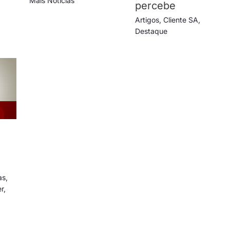
Mais Notícias
percebe
Artigos
,
Cliente SA
,
Destaque
as
,
er
,