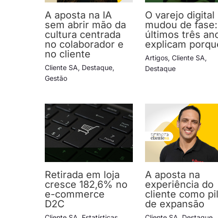
A aposta na IA
O varejo digital
sem abrir mão da
mudou de fase:
cultura centrada
últimos três an
no colaborador e
explicam porqu
no cliente
Artigos
,
Cliente SA
,
Cliente SA
,
Destaque
,
Destaque
Gestão
Retirada em loja
A aposta na
cresce 182,6% no
experiência do
e-commerce
cliente como pi
D2C
de expansão
Cliente SA
,
Estatísticas
,
Cliente SA
,
Destaque
,