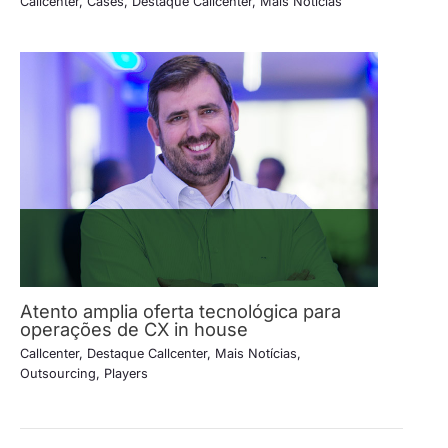
Callcenter
,
Cases
,
Destaque Callcenter
,
Mais Notícias
Atento amplia oferta tecnológica para
operações de CX in house
Callcenter
,
Destaque Callcenter
,
Mais Notícias
,
Outsourcing
,
Players