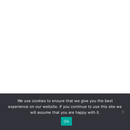
m
iz
a
ç
ã
o
e
m
m
a
s
s
We use cookies to ensure that we give you the best
a
experience on our website. If you continue to use this site we
n
will assume that you are happy with it.
o
Ok
m