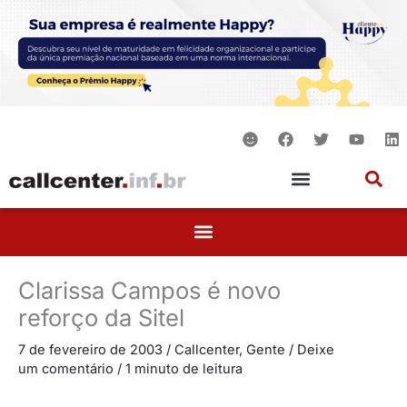
Ir
para
o
conteúdo
S
F
T
Y
L
m
a
w
o
i
i
c
i
u
n
l
e
t
t
k
e
b
t
u
e
o
e
b
d
o
r
e
i
k
n
Clarissa Campos é novo
reforço da Sitel
7 de fevereiro de 2003
/
Callcenter
,
Gente
/
Deixe
um comentário
/
1 minuto de leitura