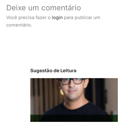
Deixe um comentário
Você precisa fazer o
login
para publicar um
comentário.
Sugestão de Leitura
M
e
r
c
a
d
o