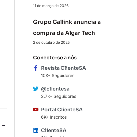
11 de março de 2026
Grupo Callink anuncia a
compra da Algar Tech
2 de outubro de 2025
Conecte-se a nós
Revista ClienteSA
10K+ Seguidores
@clientesa
2.7K+ Seguidores
Portal ClienteSA
6K+ Inscritos
e
→
ClienteSA