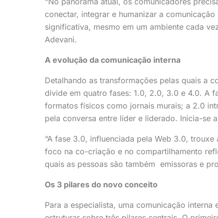
“No panorama atual, os comunicadores precisa
conectar, integrar e humanizar a comunicação 
significativa, mesmo em um ambiente cada vez
Adevani.
A evolução da comunicação interna
Detalhando as transformações pelas quais a c
divide em quatro fases: 1.0, 2.0, 3.0 e 4.0. A
formatos físicos como jornais murais; a 2.0 in
pela conversa entre líder e liderado. Inicia-
“A fase 3.0, influenciada pela Web 3.0, troux
foco na co-criação e no compartilhamento refle
quais as pessoas são também emissoras e pro
Os 3 pilares do novo conceito
Para a especialista, uma comunicação interna 
estruturar sobre três pilares centrais. O primeir