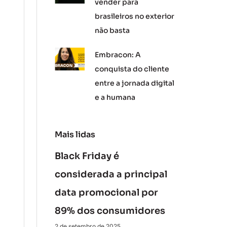
vender para
brasileiros no exterior
não basta
Embracon: A
conquista do cliente
entre a jornada digital
e a humana
Mais lidas
Black Friday é
considerada a principal
data promocional por
89% dos consumidores
2 de setembro de 2025