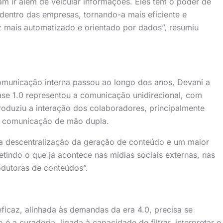
m ir além de veicular informações. Eles têm o poder de
dentro das empresas, tornando-a mais eficiente e
 mais automatizado e orientado por dados”, resumiu
omunicação interna passou ao longo dos anos, Devani a
 fase 1.0 representou a comunicação unidirecional, com
troduziu a interação dos colaboradores, principalmente
se a comunicação de mão dupla.
e a descentralização da geração de conteúdo e um maior
tindo o que já acontece nas mídias sociais externas, nas
dutoras de conteúdos”.
eficaz, alinhada às demandas da era 4.0, precisa se
o é a curadoria, ligada à capacidade de filtrar, interpretar e