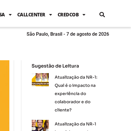
i
c
i
u
n
s
l
e
t
t
k
t
e
b
t
u
e
a
SA
CALLCENTER
CREDCOB
o
e
b
d
g
o
r
e
i
r
k
n
a
m
São Paulo, Brasil - 7 de agosto de 2026
Sugestão de Leitura
Atualização da NR-1:
Qual é o impacto na
experiência do
colaborador e do
cliente?
Atualização da NR-1