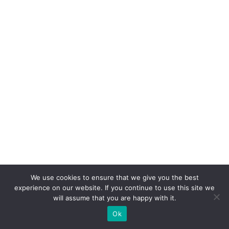
c
a
s
e
p
ar
a
V
ol
k
s
w
We use cookies to ensure that we give you the best
a
experience on our website. If you continue to use this site we
will assume that you are happy with it.
g
Ok
e
n