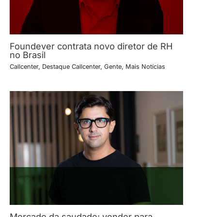
Foundever contrata novo diretor de RH
no Brasil
Callcenter
,
Destaque Callcenter
,
Gente
,
Mais Notícias
Mercado da saudade: vender para