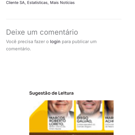
Cliente SA
,
Estatísticas
,
Mais Notícias
Deixe um comentário
Você precisa fazer o
login
para publicar um
comentário.
Sugestão de Leitura
A
t
u
al