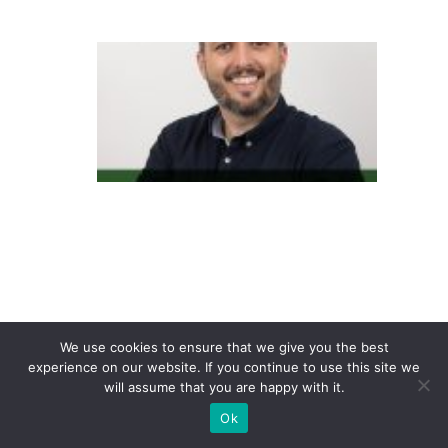
e
O
v
ar
ej
o
di
gi
ta
l
m
u
We use cookies to ensure that we give you the best
d
experience on our website. If you continue to use this site we
will assume that you are happy with it.
o
Ok
u
d