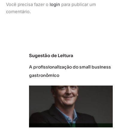
Você precisa fazer o
login
para publicar um
comentário.
Sugestão de Leitura
A profissionalização do small business
gastronômico
L
at
a
m
P
a