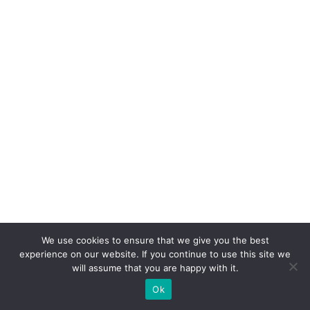
c
a
s
e
p
ar
a
V
ol
k
s
w
We use cookies to ensure that we give you the best
a
experience on our website. If you continue to use this site we
g
will assume that you are happy with it.
e
Ok
n