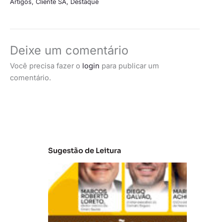
Artigos
,
Cliente SA
,
Destaque
Deixe um comentário
Você precisa fazer o
login
para publicar um
comentário.
Sugestão de Leitura
A
t
u
al