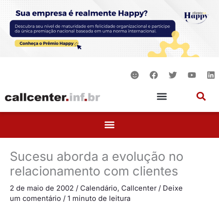
Ir
para
o
conteúdo
S
F
T
Y
L
m
a
w
o
i
i
c
i
u
n
l
e
t
t
k
e
b
t
u
e
o
e
b
d
o
r
e
i
k
n
Sucesu aborda a evolução no
relacionamento com clientes
2 de maio de 2002
/
Calendário
,
Callcenter
/
Deixe
um comentário
/
1 minuto de leitura