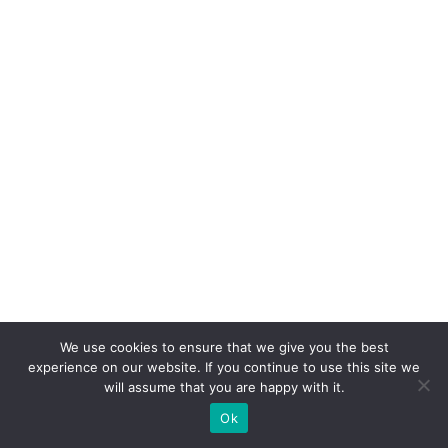
o
s
tr
ê
s
a
n
o
s
e
x
pl
We use cookies to ensure that we give you the best
ic
experience on our website. If you continue to use this site we
will assume that you are happy with it.
a
m
Ok
p